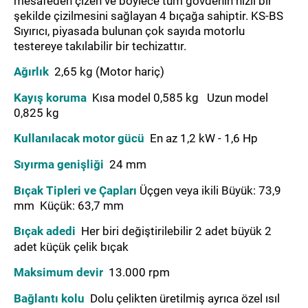
mesafeden çizen ve böylece tüm gövdenin hızlı bir
şekilde çizilmesini sağlayan 4 bıçağa sahiptir. KS-BS
Sıyırıcı, piyasada bulunan çok sayıda motorlu
testereye takılabilir bir techizattır.
Ağırlık
2,65 kg (Motor hariç)
Kayış koruma
Kısa model 0,585 kg Uzun model
0,825 kg
Kullanılacak motor gücü
En az 1,2 kW - 1,6 Hp
Sıyırma genişliği
24 mm
Bıçak Tipleri ve Çapları
Üçgen veya ikili Büyük: 73,9
mm Küçük: 63,7 mm
Bıçak adedi
Her biri değiştirilebilir 2 adet büyük 2
adet küçük çelik bıçak
Maksimum devir
13.000 rpm
Bağlantı kolu
Dolu çelikten üretilmiş ayrıca özel ısıl