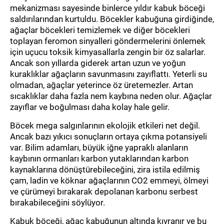
Yağ
mekanizması sayesinde binlerce yıldır kabuk böceği
saldırılarından kurtuldu. Böcekler kabuğuna girdiğinde,
Özel .yaylar
ağaçlar böcekleri temizlemek ve diğer böcekleri
Hava Hortumları
toplayan feromon sinyalleri göndermelerini önlemek
için uçucu toksik kimyasallarla zengin bir öz salarlar.
Karışık
Ancak son yıllarda giderek artan uzun ve yoğun
AUTOMOWER®s
kuraklıklar ağaçların savunmasını zayıflattı. Yeterli su
olmadan, ağaçlar yeterince öz üretemezler. Artan
İletişim
sıcaklıklar daha fazla nem kaybına neden olur. Ağaçlar
zayıflar ve boğulması daha kolay hale gelir.
TR
Böcek mega salgınlarının ekolojik etkileri net değil.
EN
Ancak bazı yıkıcı sonuçların ortaya çıkma potansiyeli
var. Bilim adamları, büyük iğne yapraklı alanların
kaybının ormanları karbon yutaklarından karbon
kaynaklarına dönüştürebileceğini, zira istila edilmiş
çam, ladin ve köknar ağaçlarının CO2 emmeyi, ölmeyi
ve çürümeyi bırakarak depolanan karbonu serbest
bırakabileceğini söylüyor.
Kabuk böceği, ağaç kabuğunun altında kıvranır ve bu