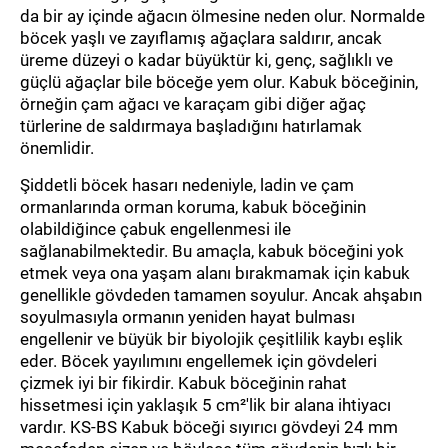
da bir ay içinde ağacın ölmesine neden olur. Normalde
böcek yaşlı ve zayıflamış ağaçlara saldırır, ancak
üreme düzeyi o kadar büyüktür ki, genç, sağlıklı ve
güçlü ağaçlar bile böceğe yem olur. Kabuk böceğinin,
örneğin çam ağacı ve karaçam gibi diğer ağaç
türlerine de saldırmaya başladığını hatırlamak
önemlidir.
Şiddetli böcek hasarı nedeniyle, ladin ve çam
ormanlarında orman koruma, kabuk böceğinin
olabildiğince çabuk engellenmesi ile
sağlanabilmektedir. Bu amaçla, kabuk böceğini yok
etmek veya ona yaşam alanı bırakmamak için kabuk
genellikle gövdeden tamamen soyulur. Ancak ahşabın
soyulmasıyla ormanın yeniden hayat bulması
engellenir ve büyük bir biyolojik çeşitlilik kaybı eşlik
eder. Böcek yayılımını engellemek için gövdeleri
çizmek iyi bir fikirdir. Kabuk böceğinin rahat
hissetmesi için yaklaşık 5 cm²'lik bir alana ihtiyacı
vardır. KS-BS Kabuk böceği sıyırıcı gövdeyi 24 mm