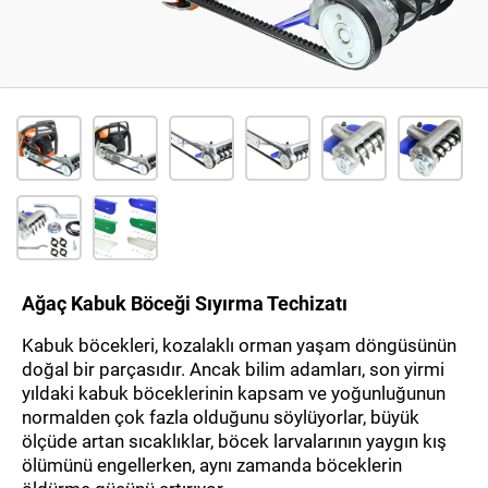
WECDO Oyma Setleri
WECDO Delik ve Çatlak Oyucular
WECDO Mini Ahşap Oyma Ucları
WECDO Mini Disk Uzatma Adaptörü
DİSKLER Taşlamaya Takılan
DİSKLER WECDO için
Mini Çapalama Makineleri
Tırpana Montaj Mini Çapa
Ağaç Kabuk Böceği Sıyırma Techizatı
Mini Çapa Kollu, Motorlu, Kollu
Kabuk böcekleri, kozalaklı orman yaşam döngüsünün
Köstebek Kafalar
doğal bir parçasıdır. Ancak bilim adamları, son yirmi
yıldaki kabuk böceklerinin kapsam ve yoğunluğunun
Hasat Makinaları
normalden çok fazla olduğunu söylüyorlar, büyük
Kancalı Hasat Makinaları *shak*
ölçüde artan sıcaklıklar, böcek larvalarının yaygın kış
ölümünü engellerken, aynı zamanda böceklerin
FLAP Çubuklu Kafa