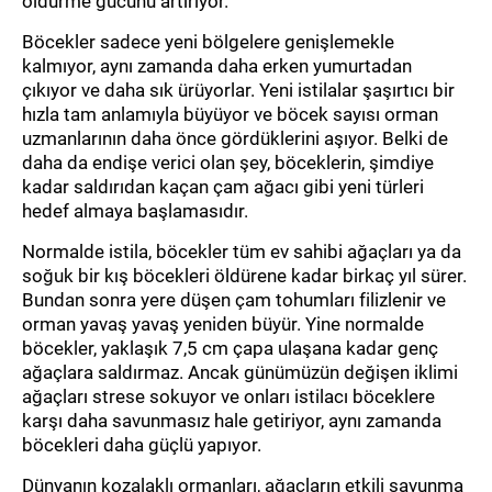
öldürme gücünü artırıyor.
Kirpi
Böcekler sadece yeni bölgelere genişlemekle
ZSK Ek Üniteler * ZSK *
kalmıyor, aynı zamanda daha erken yumurtadan
çıkıyor ve daha sık ürüyorlar. Yeni istilalar şaşırtıcı bir
Ot Kesme Modülleri
hızla tam anlamıyla büyüyor ve böcek sayısı orman
uzmanlarının daha önce gördüklerini aşıyor. Belki de
Kaldırım Temizlemeler
daha da endişe verici olan şey, böceklerin, şimdiye
Örümcek Kafalar
kadar saldırıdan kaçan çam ağacı gibi yeni türleri
Otomatik Başlıklar ve Parçaları
hedef almaya başlamasıdır.
Normalde istila, böcekler tüm ev sahibi ağaçları ya da
Ticari Mallar
soğuk bir kış böcekleri öldürene kadar birkaç yıl sürer.
Motorlu Testere Parçaları
Bundan sonra yere düşen çam tohumları filizlenir ve
orman yavaş yavaş yeniden büyür. Yine normalde
Motorlu Tırpan Yedek Parça
böcekler, yaklaşık 7,5 cm çapa ulaşana kadar genç
Eğe, Eğe Sapı
ağaçlara saldırmaz. Ancak günümüzün değişen iklimi
ağaçları strese sokuyor ve onları istilacı böceklere
Avadanlıklar
karşı daha savunmasız hale getiriyor, aynı zamanda
Pala Kılıfı
böcekleri daha güçlü yapıyor.
Su Motoru
Dünyanın kozalaklı ormanları, ağaçların etkili savunma