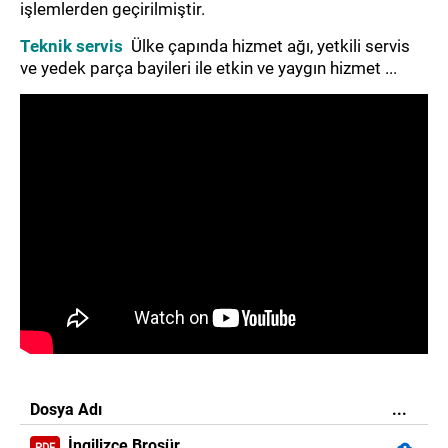
işlemlerden geçirilmiştir.
Teknik servis
Ülke çapında hizmet ağı, yetkili servis
ve yedek parça bayileri ile etkin ve yaygın hizmet ...
Dosya Adı
...
İngilizce Broşür
cloud_download
PDF