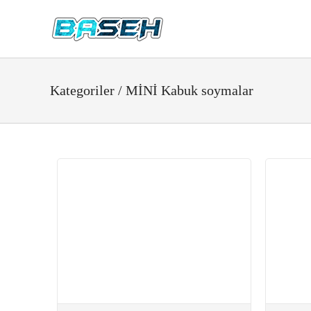
B2B Login
Hakkımızda
Ürünler
Kategoriler / MİNİ Kabuk soymalar
Kabuk Soyma, Planya, Oyma
WECDO ve Diskler
Mini Çapalama Makineleri
Hasat Makinaları
Ot Kesme Modülleri
Ticari Mallar
İletişim