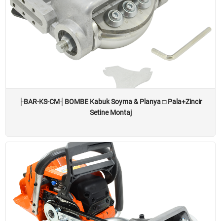
Yağ
Özel .yaylar
Hava Hortumları
Karışık
AUTOMOWER®s
İletişim
├BAR-KS-CM┤BOMBE Kabuk Soyma & Planya □ Pala+Zincir
TR
Setine Montaj
EN