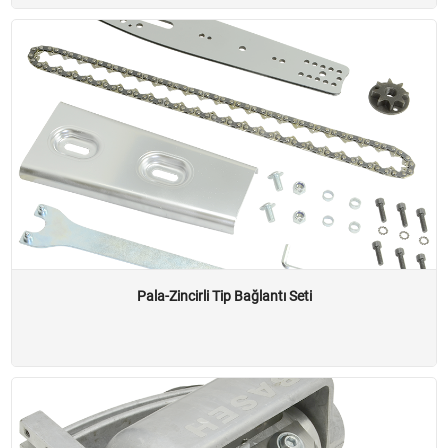
Kirpi
ZSK Ek Üniteler * ZSK *
Ot Kesme Modülleri
Kaldırım Temizlemeler
Örümcek Kafalar
Otomatik Başlıklar ve Parçaları
Ticari Mallar
Motorlu Testere Parçaları
Pala-Zincirli Tip Bağlantı Seti
Motorlu Tırpan Yedek Parça
Eğe, Eğe Sapı
Avadanlıklar
Pala Kılıfı
Su Motoru