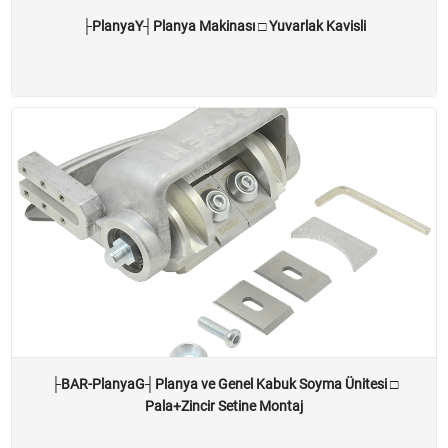
├PlanyaY┤Planya Makinası □ Yuvarlak Kavisli
├BAR-PlanyaG┤Planya ve Genel Kabuk Soyma Ünitesi □
Pala+Zincir Setine Montaj