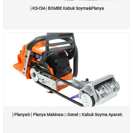
WECDO Oyma Setleri
├KS-CM┤BOMBE Kabuk Soyma&Planya
WECDO Delik ve Çatlak Oyucular
WECDO Mini Ahşap Oyma Ucları
WECDO Mini Disk Uzatma Adaptörü
DİSKLER Taşlamaya Takılan
DİSKLER WECDO için
Mini Çapalama Makineleri
Tırpana Montaj Mini Çapa
Mini Çapa Kollu, Motorlu, Kollu
Köstebek Kafalar
Hasat Makinaları
├PlanyaG┤Planya Makinası □ Genel □ Kabuk Soyma Aparatı
Kancalı Hasat Makinaları *shak*
FLAP Çubuklu Kafa