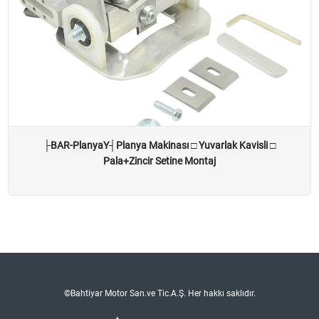
├BAR-PlanyaY┤Planya Makinası □ Yuvarlak Kavisli □
Pala+Zincir Setine Montaj
©Bahtiyar Motor San.ve Tic.A.Ş. Her hakkı saklıdır.