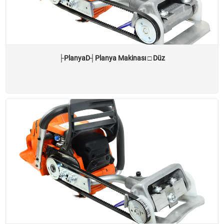
├PlanyaD┤Planya Makinası □ Düz