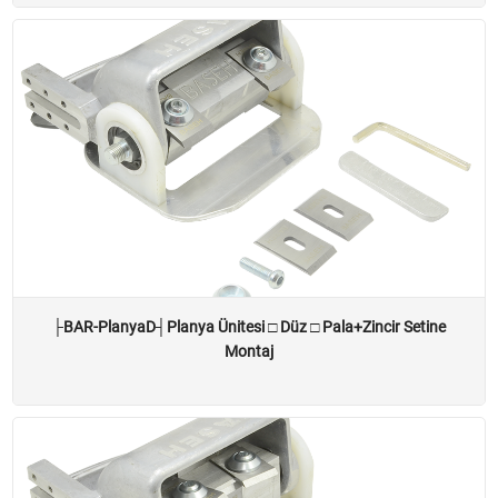
├BAR-PlanyaD┤Planya Ünitesi □ Düz □ Pala+Zincir Setine
Montaj